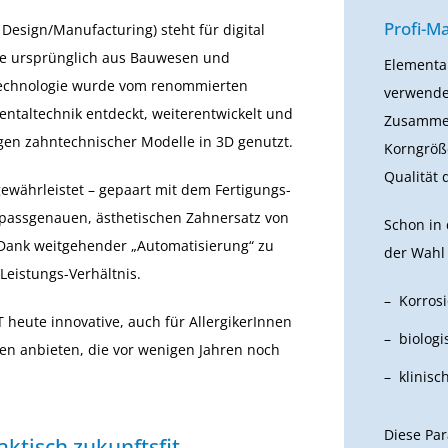
Profi-Ma
esign/Manufacturing) steht für digital
Die ursprünglich aus Bauwesen und
Elementar
echnologie wurde vom renommierten
verwende
entaltechnik entdeckt, weiterentwickelt und
Zusammen
gen zahntechnischer Modelle in 3D genutzt.
Korngröße
Qualität 
gewährleistet – gepaart mit dem Fertigungs-
passgenauen, ästhetischen Zahnersatz von
Schon in 
 Dank weitgehender „Automatisierung“ zu
der Wahl
Leistungs-Verhältnis.
Korrosi
heute innovative, auch für AllergikerInnen
biolog
en anbieten, die vor wenigen Jahren noch
klinis
Diese Par
aktisch zukunftsfit