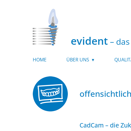
evident
– das 
HOME
ÜBER UNS
QUALIT
offensichtlich
CadCam – die Zuku