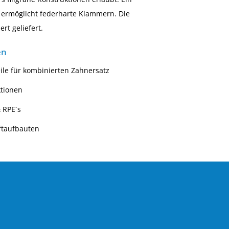
l ermöglicht federharte Klammern. Die
rt geliefert.
en
ile für kombinierten Zahnersatz
ktionen
& RPE´s
ftaufbauten