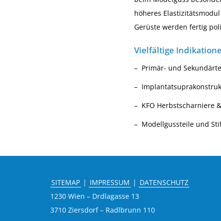
höheres Elastizitätsmodu
Gerüste werden fertig polie
Vielfältige Indikation
Primär- und Sekundärte
Implantatsuprakonstru
KFO Herbstscharniere 
Modellgussteile und Sti
SITEMAP
|
IMPRESSUM
|
DATENSCHUTZ
1230 Wien – Drdlagasse 13
3710 Ziersdorf – Radlbrunn 110