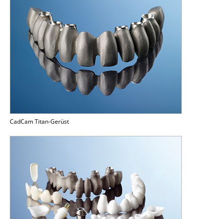
CadCam Titan-Gerüst