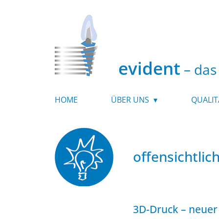
evident
– das 
HOME
ÜBER UNS
QUALIT
offensichtli
3D-Druck – neuer 